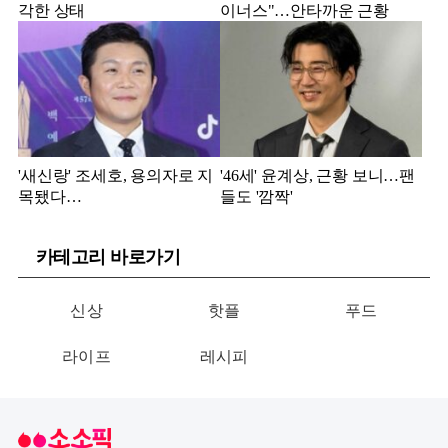
각한 상태
이너스"…안타까운 근황
'새신랑' 조세호, 용의자로 지
'46세' 윤계상, 근황 보니…팬
목됐다…
들도 '깜짝'
카테고리 바로가기
신상
핫플
푸드
라이프
레시피