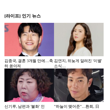
[라이프] 인기 뉴스
김종국, 결혼 3개월 만에…축
김연지, 뒤늦게 알려진 '이별'
하 쏟아져
소식…
신기루, 남편과 '불화' 인
"하늘이 맺어준"…환희, 日