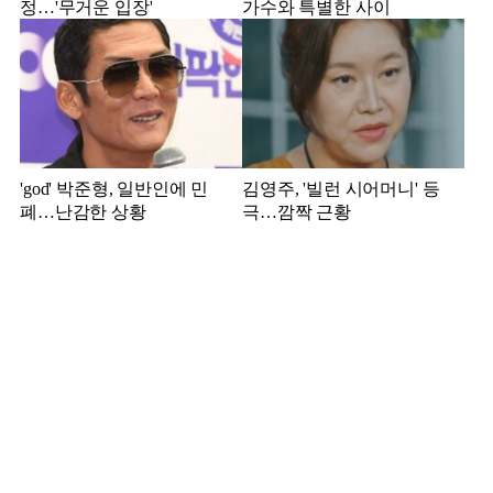
정…'무거운 입장'
가수와 특별한 사이
'god' 박준형, 일반인에 민
김영주, '빌런 시어머니' 등
폐…난감한 상황
극…깜짝 근황