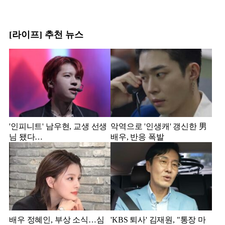
[라이프] 추천 뉴스
'인피니트' 남우현, 교생 선생
악역으로 '인생캐' 갱신한 男
님 됐다…
배우, 반응 폭발
배우 정혜인, 부상 소식…심
'KBS 퇴사' 김재원, "통장 마