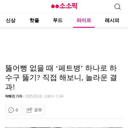
신상
핫플
푸드
라이프
레시피
뚫어뻥 없을 때 ‘페트병’ 하나로 하
수구 뚫기? 직접 해보니, 놀라운 결
과!
박혜진 기자
2025.03.18
조회수
1,146
공유
0