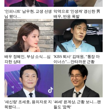
'인피니트' 남우현, 교생 선생
악역으로 '인생캐' 갱신한 男
님 됐다…
배우, 반응 폭발
배우 정혜인, 부상 소식…심
'KBS 퇴사' 김재원, "통장 마
각한 상태
이너스"…안타까운 근황
'새신랑' 조세호, 용의자로 지
'46세' 윤계상, 근황 보니…팬
목됐다…
들도 '깜짝'