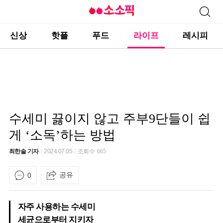
신상
핫플
푸드
라이프
레시피
수세미 끓이지 않고 주부9단들이 쉽
게 ‘소독’하는 방법
최한솔 기자
2024.07.05
조회수
665
공유
0
자주 사용하는 수세미
세균으로부터 지키자