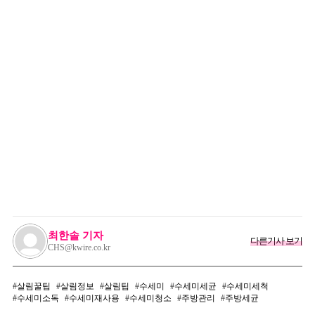
최한솔 기자
다른기사 보기
CHS@kwire.co.kr
살림꿀팁
살림정보
살림팁
수세미
수세미세균
수세미세척
수세미소독
수세미재사용
수세미청소
주방관리
주방세균