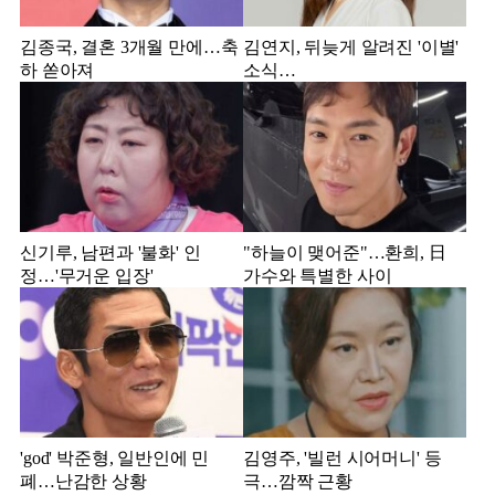
김종국, 결혼 3개월 만에…축
김연지, 뒤늦게 알려진 '이별'
하 쏟아져
소식…
신기루, 남편과 '불화' 인
"하늘이 맺어준"…환희, 日
정…'무거운 입장'
가수와 특별한 사이
'god' 박준형, 일반인에 민
김영주, '빌런 시어머니' 등
폐…난감한 상황
극…깜짝 근황