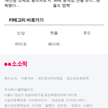
'새신랑' 조세호, 용의자로 지
'46세' 윤계상, 근황 보니…팬
목됐다…
들도 '깜짝'
카테고리 바로가기
신상
핫플
푸드
라이프
레시피
회사소개
이용약관
개인정보처리방침
청소년보호정책
주식회사 블루빌리지
서울시 강남구 강남대로51길 효성해링턴타워 1031호
사업자등록번호 : 619-88-02531
대표번호 : 02-6201-0921
청소년보호책임자 : 이지영
발행인 : 강민정
편집인 : 서윤미