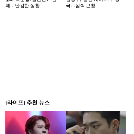
폐…난감한 상황
극…깜짝 근황
[라이프] 추천 뉴스