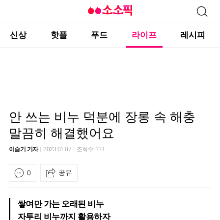
신상
핫플
푸드
라이프
레시피
안 쓰는 비누 덕분에 장롱 속 해충
말끔히 해결했어요
이슬기 기자
2023.01.07
조회수
774
공유
0
쌓여만 가는 오래된 비누
자투리 비누까지 활용하자