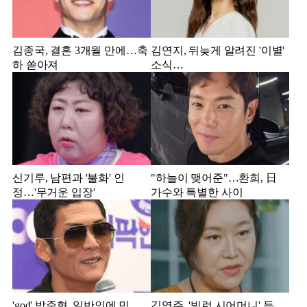
김종국, 결혼 3개월 만에…축
김연지, 뒤늦게 알려진 '이별'
하 쏟아져
소식…
신기루, 남편과 '불화' 인
"하늘이 맺어준"…환희, 日
정…'무거운 입장'
가수와 특별한 사이
'god' 박준형, 일반인에 민
김영주, '빌런 시어머니' 등