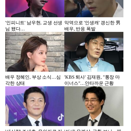
'인피니트' 남우현, 교생 선생
악역으로 '인생캐' 갱신한 男
님 됐다…
배우, 반응 폭발
배우 정혜인, 부상 소식…심
'KBS 퇴사' 김재원, "통장 마
각한 상태
이너스"…안타까운 근황