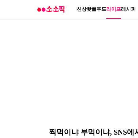
신상
핫플
푸드
라이프
레시피
찍먹이냐 부먹이냐, SNS에