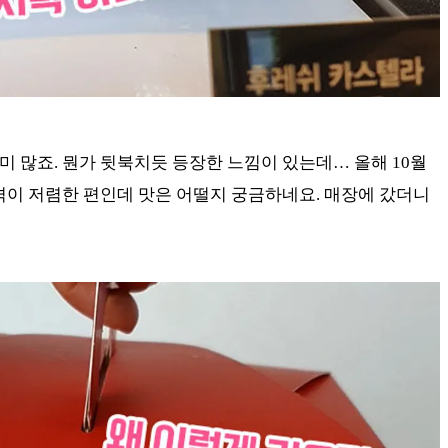
 많죠. 뭔가 뒷북치듯 등장한 느낌이 있는데… 올해 10월
격이 저렴한 편인데 맛은 어떨지 궁금하네요. 매장에 갔더니