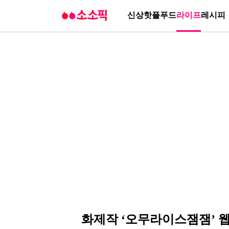
신상
핫플
푸드
라이프
레시피
화제작 ‘오무라이스잼잼’ 