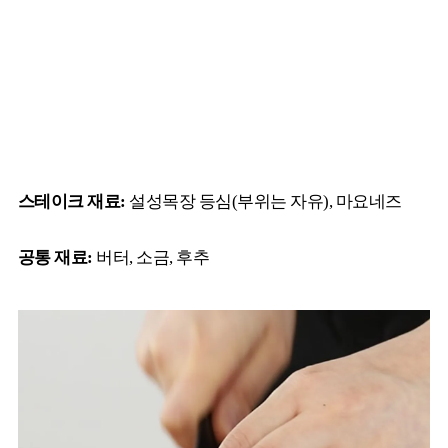
스테이크 재료:
설성목장 등심(부위는 자유), 마요네즈
공통 재료:
버터, 소금, 후추