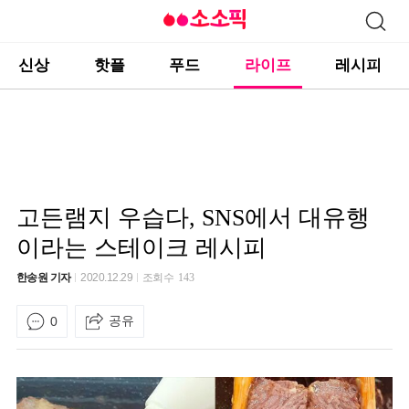
신상
핫플
푸드
라이프
레시피
고든램지 우습다, SNS에서 대유행
이라는 스테이크 레시피
한송원 기자
2020.12.29
조회수
143
공유
0