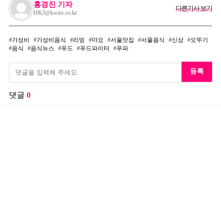
홍경진 기자
다른기사 보기
HKJ@kwire.co.kr
가성비
가성비음식
리빙
마요
서울맛집
서울음식
신상
오뚜기
음식
음식뉴스
푸드
푸드파이터
푸파
등록
댓글
0