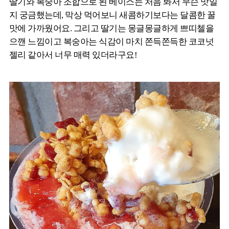
딸기와 복숭아 조합으로 된 베이스는 처음 봐서 무슨 맛일
지 궁금했는데, 막상 먹어보니 새콤하기보다는 달콤한 꿀
맛에 가까웠어요. 그리고 딸기는 몽글몽글하게 쁘띠첼을
으깬 느낌이고 복숭아는 식감이 마치 쫀득쫀득한 코코넛
젤리 같아서 너무 매력 있더라구요!