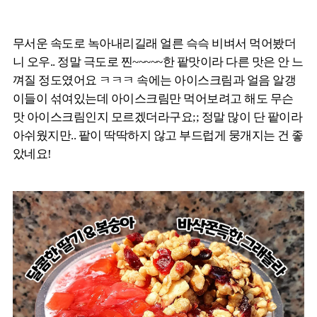
무서운 속도로 녹아내리길래 얼른 슥슥 비벼서 먹어봤더
니 오우.. 정말 극도로 찐~~~~~한 팥맛이라 다른 맛은 안 느
껴질 정도였어요 ㅋㅋㅋ 속에는 아이스크림과 얼음 알갱
이들이 섞여있는데 아이스크림만 먹어보려고 해도 무슨
맛 아이스크림인지 모르겠더라구요;; 정말 많이 단 팥이라
아쉬웠지만.. 팥이 딱딱하지 않고 부드럽게 뭉개지는 건 좋
았네요!