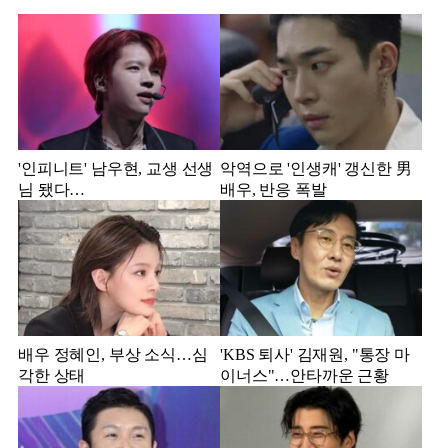
'인피니트' 남우현, 교생 선생
악역으로 '인생캐' 갱신한 男
님 됐다…
배우, 반응 폭발
배우 정혜인, 부상 소식…심
'KBS 퇴사' 김재원, "통장 마
각한 상태
이너스"…안타까운 근황