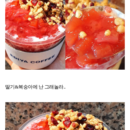
딸기&복숭아에 난 그래놀라..