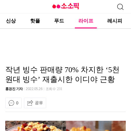
신상
핫플
푸드
라이프
레시피
작년 빙수 판매량 70% 차지한 ‘5천
원대 빙수’ 재출시한 이디야 근황
홍경진 기자
2022.05.26
조회수
231
공유
0