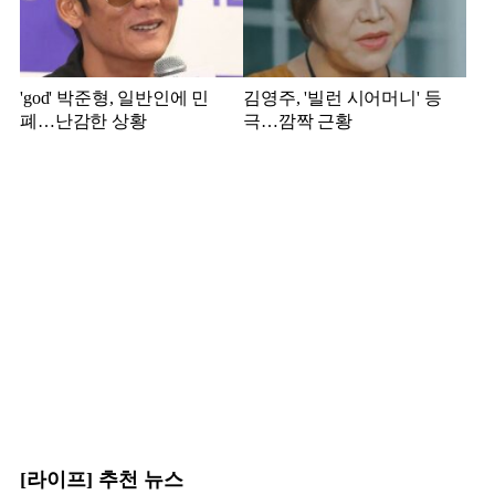
'god' 박준형, 일반인에 민
김영주, '빌런 시어머니' 등
폐…난감한 상황
극…깜짝 근황
[라이프] 추천 뉴스