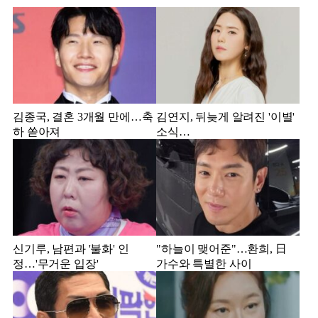
김종국, 결혼 3개월 만에…축
김연지, 뒤늦게 알려진 '이별'
하 쏟아져
소식…
신기루, 남편과 '불화' 인
"하늘이 맺어준"…환희, 日
정…'무거운 입장'
가수와 특별한 사이