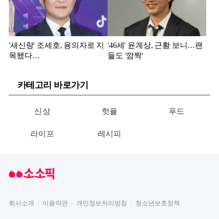
'새신랑' 조세호, 용의자로 지
'46세' 윤계상, 근황 보니…팬
목됐다…
들도 '깜짝'
카테고리 바로가기
신상
핫플
푸드
라이프
레시피
회사소개
이용약관
개인정보처리방침
청소년보호정책