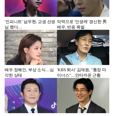
'인피니트' 남우현, 교생 선생
악역으로 '인생캐' 갱신한 男
님 됐다…
배우, 반응 폭발
배우 정혜인, 부상 소식…심
'KBS 퇴사' 김재원, "통장 마
각한 상태
이너스"…안타까운 근황