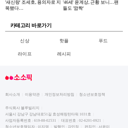
'새신랑' 조세호, 용의자로 지
'46세' 윤계상, 근황 보니…팬
목됐다…
들도 '깜짝'
카테고리 바로가기
신상
핫플
푸드
라이프
레시피
회사소개
이용약관
개인정보처리방침
청소년보호정책
주식회사 블루빌리지
서울시 강남구 강남대로51길 효성해링턴타워 1031호
사업자등록번호 : 619-88-02531
대표번호 : 02-6201-0921
청소년보호책임자 : 이지영
발행인 : 강민정
편집인 : 서윤미