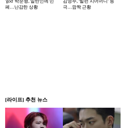
'god' 박준형, 일반인에 민
김영주, '빌런 시어머니' 등
폐…난감한 상황
극…깜짝 근황
[라이프] 추천 뉴스