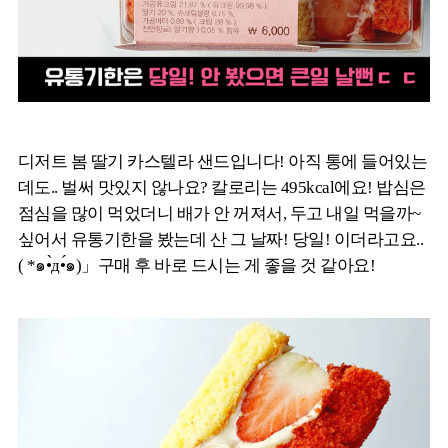
디저트 봄 딸기 카스텔라 샌드입니다! 아직 통에 들어있는
데도.. 벌써 맛있지 않나요? 칼로리는 495kcal에요! 밥심은
점심을 많이 먹었더니 배가 안 꺼져서, 두고 내일 먹을까~
싶어서 유통기한을 봤는데 산 그 날짜! 당일! 이더라고요..
( *๑•̀д•́๑)」구매 후 바로 드시는 게 좋을 것 같아요!