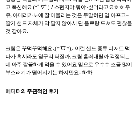
고 푹신해요 (*ﾟ∇ﾟ) ﾉ 스펀지야 뭐야~싶더라고요ㅎㅎ 우
유, 아메리카노에 잘 어울리는 것은 두말하면 입 아프고~
딸기 샌드 자체가 막 달지 않아서 단 음료랑 드셔도 괜찮을
것 같아요.
크림은 꾸덕꾸덕해요⸜(*ˊᗜˋ*)⸝ 이런 샌드 종류 디저트 먹
다가 혹시라도 옆구리 터질까, 크림 흘러내릴까 걱정되는
데 아주 깔끔하게 먹을 수 있어요 밑으로 우수수 조금 많이
부스러기가 떨어지기는 하지만요.. 하하
에디터의 주관적인 후기