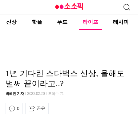
신상
핫플
푸드
라이프
레시피
1년 기다린 스타벅스 신상, 올해도
벌써 끝이라고..?
박혜진 기자
2022.02.20
조회수
71
공유
0