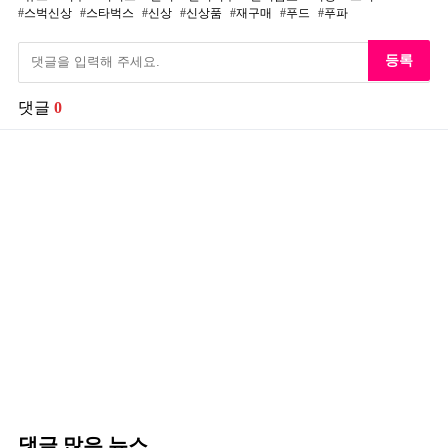
스벅신상
스타벅스
신상
신상품
재구매
푸드
푸파
등록
댓글
0
댓글 많은 뉴스