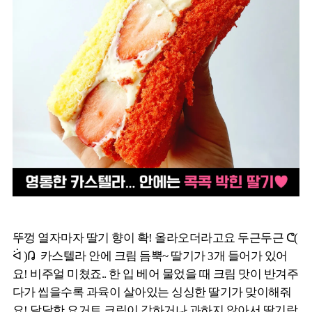
뚜껑 열자마자 딸기 향이 확! 올라오더라고요 두근두근 ᕦ(
ᐛ )ᕡ 카스텔라 안에 크림 듬뿍~ 딸기가 3개 들어가 있어
요! 비주얼 미쳤죠.. 한 입 베어 물었을 때 크림 맛이 반겨주
다가 씹을수록 과육이 살아있는 싱싱한 딸기가 맞이해줘
요! 달달한 요거트 크림이 강하거나 과하지 않아서 딸기랑