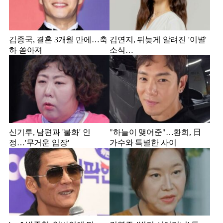
김종국, 결혼 3개월 만에…축
김연지, 뒤늦게 알려진 '이별'
하 쏟아져
소식…
신기루, 남편과 '불화' 인
"하늘이 맺어준"…환희, 日
정…'무거운 입장'
가수와 특별한 사이