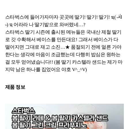
스타벅스에 들어가자마자 곳곳에 딸기! 딸기! 딸기! ಇ( ˵ᐛ
˵) ಇ 어라라 나 딸기밭으로 와버렸네…?
스타벅스 딸기 시즌에 출시된 메뉴들은 국내산 제철 딸기
로 갓 수확해서 베이스를 만든대요! 그래서 베이스가 다
떨어지면 그대로 재고 소진…★ 품절되기 전에 얼른 가야
한다는 생각에 마음이 조급했는데 다행히 밥심은 원하는
걸 모두 얻어냈습니다!! (봄 딸기 카스텔라 샌드는 제가 마
지막 남은 하나를 집었어요 야호 V^_^V)
제품 정보