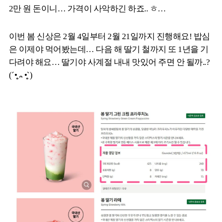
2만 원 돈이니… 가격이 사악하긴 하죠.. ㅎ…
이번 봄 신상은 2월 4일부터 2월 21일까지 진행해요! 밥심
은 이제야 먹어봤는데… 다음 해 딸기 철까지 또 1년을 기
다려야 해요… 딸기야 사계절 내내 맛있어 주면 안 될까..?
(´•̥̥̥ ᎔ •̥̥̥`)