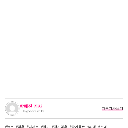
박혜진 기자
다른기사 보기
PHJ@kwire.co.kr
뉴스
덕후
디저트
딸기
딸기덕후
딸기음료
리빙
스벅