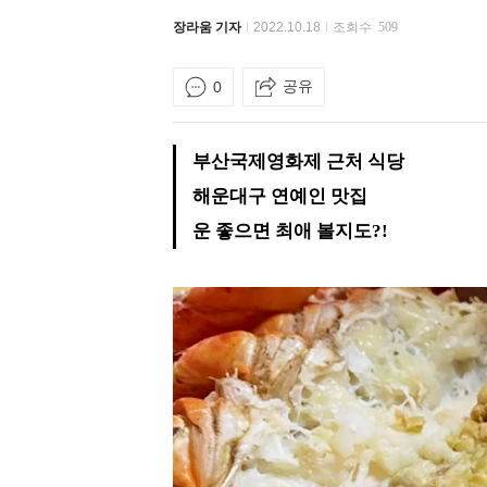
장라움 기자
2022.10.18
조회수
509
공유
0
부산국제영화제 근처 식당
해운대구 연예인 맛집
운 좋으면 최애 볼지도?!