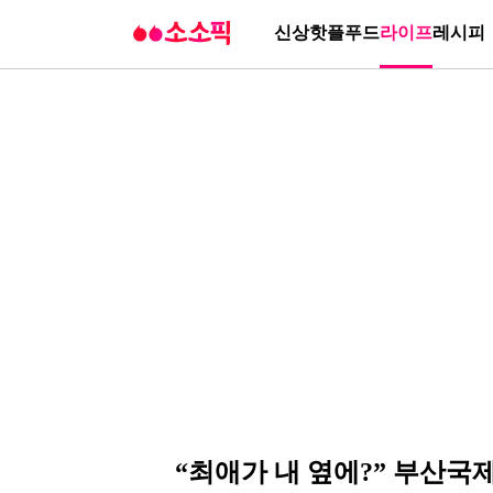
신상
핫플
푸드
라이프
레시피
“최애가 내 옆에?” 부산