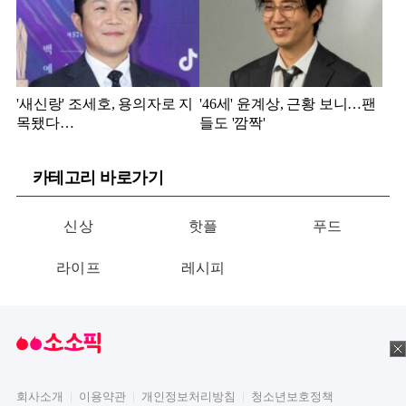
'새신랑' 조세호, 용의자로 지
'46세' 윤계상, 근황 보니…팬
목됐다…
들도 '깜짝'
카테고리 바로가기
신상
핫플
푸드
라이프
레시피
회사소개
이용약관
개인정보처리방침
청소년보호정책