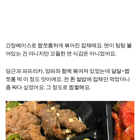
간장베이스로 짭쪼롬하게 볶아진 잡채에요. 면이 팅팅 불
어있는 건 아니지만 꼬들한 면 식감은 아니었어요.
당근과 파프리카, 양파와 함께 볶여져 있었는데 달달+짭
쪼롬 딱 이 정도 맛이에요. 전 흰 쌀밥에 잡채만 먹었더니
좀 짜다 싶었어요. 그 정도로 짭짤해요.