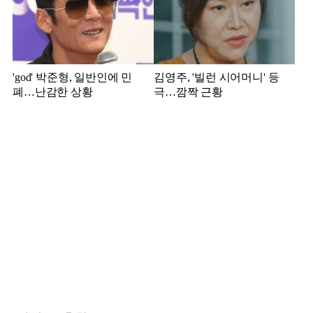
'god' 박준형, 일반인에 민
김영주, '빌런 시어머니' 등
폐…난감한 상황
극…깜짝 근황