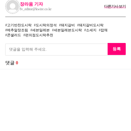
장라움 기자
다른기사 보기
fv_editor@kwire.co.kr
고기반찬도시락
도시락의정석
돼지갈비
돼지갈비도시락
메추알장조림
세븐일레븐
세븐일레븐도시락
소세지
잡채
콘샐러드
편의점도시락추천
등록
댓글
0