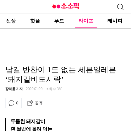
신상
핫플
푸드
라이프
레시피
남길 반찬이 1도 없는 세븐일레븐
‘돼지갈비도시락’
장라움 기자
2020.01.09
조회수
360
공유
0
두툼한 돼지갈비
흰 쌀밥에 올려 먹는