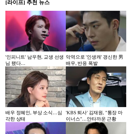
[라이프] 추천 뉴스
'인피니트' 남우현, 교생 선생
악역으로 '인생캐' 갱신한 男
님 됐다…
배우, 반응 폭발
배우 정혜인, 부상 소식…심
'KBS 퇴사' 김재원, "통장 마
각한 상태
이너스"…안타까운 근황