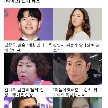
[라이프] 인기 뉴스
김종국, 결혼 3개월 만에…축
김연지, 뒤늦게 알려진 '이별'
하 쏟아져
소식…
신기루, 남편과 '불화' 인
"하늘이 맺어준"…환희, 日
정…'무거운 입장'
가수와 특별한 사이